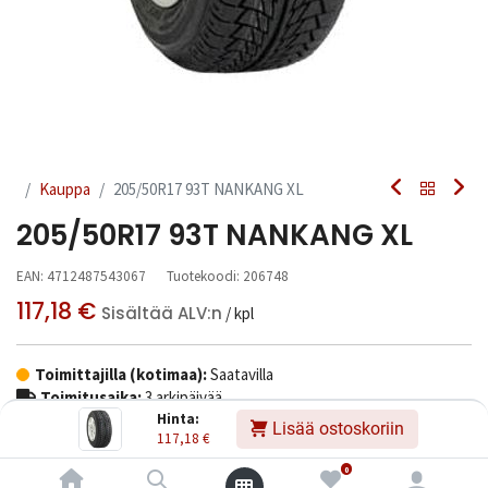
Kauppa
205/50R17 93T NANKANG XL
205/50R17 93T NANKANG XL
EAN:
4712487543067
Tuotekoodi:
206748
117,18
€
Sisältää ALV:n
/ kpl
Toimittajilla (kotimaa):
Saatavilla
Toimitusaika:
3 arkipäivää
Hinta:
Lisää ostoskoriin
117,18
€
Asennuspalvelu
0