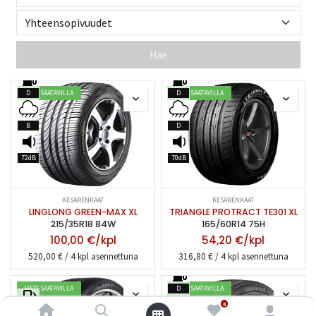
Hae
HETI SAATAVILLA
HETI SAATAVILLA
D
D
B
D
72dB
70dB
KESÄRENKAAT
KESÄRENKAAT
LINGLONG GREEN-MAX XL
TRIANGLE PROTRACT TE301 XL
215/35R18 84W
165/60R14 75H
100,00
€/kpl
54,20
€/kpl
520,00
€ / 4 kpl asennettuna
316,80
€ / 4 kpl asennettuna
HETI SAATAVILLA
HETI SAATAVILLA
D
0
-