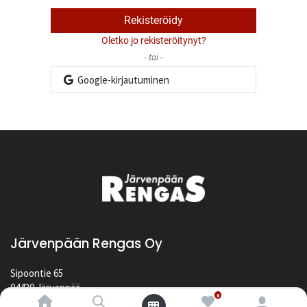
Rekisteröidy
Oletko jo rekisteröitynyt?
- tai -
Google-kirjautuminen
Järvenpään Rengas Oy
Sipoontie 65
04430 Järvenpää
0
Suomi