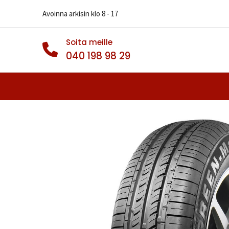
Avoinna arkisin klo 8 - 17
Soita meille
040 198 98 29
Autonrenkaat
Muut Renkaat
Va