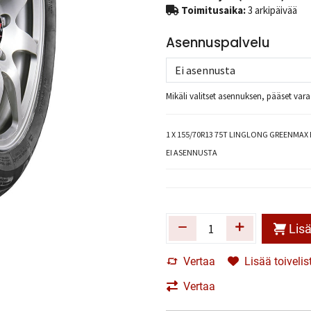
Toimitusaika:
3 arkipäivää
Asennuspalvelu
Mikäli valitset asennuksen, pääset va
1
X 155/70R13 75T LINGLONG GREENMAX
EI ASENNUSTA
Lisä
Vertaa
Lisää toivelis
Vertaa