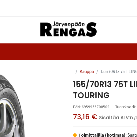
Yhteystiedot
nteet
Ajanvaraus
Kauppa
155/70R13 75T L
155/70R13 75T
TOURING
EAN:
6959956700509
Tuotekoodi:
73,16
€
Sisältää ALV:n
/
Toimittajilla (kotimaa):
Saata