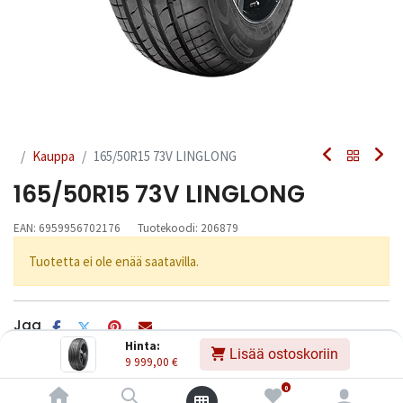
Kauppa
165/50R15 73V LINGLONG
165/50R15 73V LINGLONG
EAN:
6959956702176
Tuotekoodi:
206879
Tuotetta ei ole enää saatavilla.
Jaa
Hinta:
Toimitusehdot
Lisää ostoskoriin
9 999,00
€
0