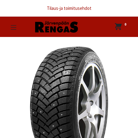
Tilaus-ja toimitusehdot
0