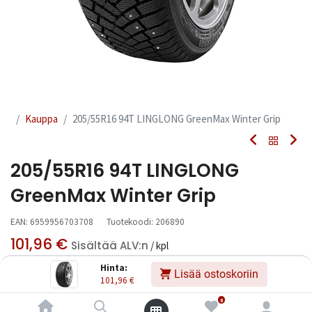
Kauppa
205/55R16 94T LINGLONG GreenMax Winter Grip
205/55R16 94T LINGLONG
GreenMax Winter Grip
EAN:
6959956703708
Tuotekoodi:
206890
101,96
€
Sisältää ALV:n
/ kpl
Hinta:
Lisää ostoskoriin
101,96
€
Toimittajilla (kotimaa):
Saatavilla
Toimitusaika:
3 arkipäivää
0