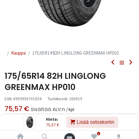
Kauppa
175/65R14 82H LINGLONG GREENMAX HP010
175/65R14 82H LINGLONG
GREENMAX HP010
EAN:
6959956701834
Tuotekoodi:
206919
75,57
€
Sisältää ALV:n
/ kpl
Hinta:
Lisää ostoskoriin
75,57
€
Toimittajilla (kotimaa):
Saatavilla
Toimitusaika:
3 arkipäivää
0