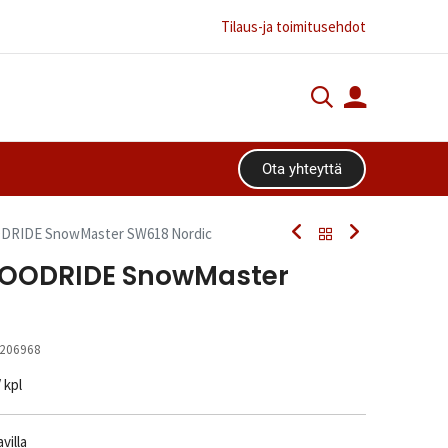
Tilaus-ja toimitusehdot
Ota yhteyttä​​​​
ODRIDE SnowMaster SW618 Nordic
 GOODRIDE SnowMaster
206968
/ kpl
villa