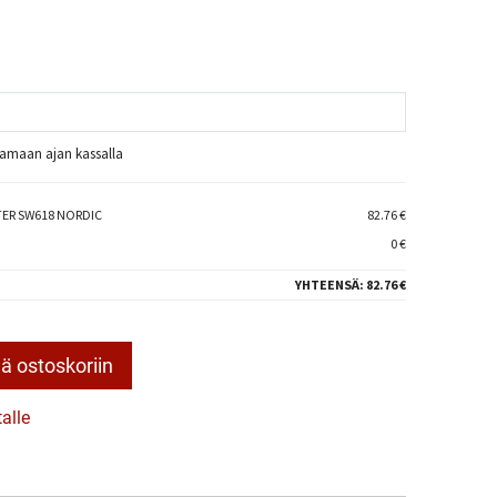
raamaan ajan kassalla
ER SW618 NORDIC
82.76 €
0 €
YHTEENSÄ:
82.76 €
ä ostoskoriin
talle