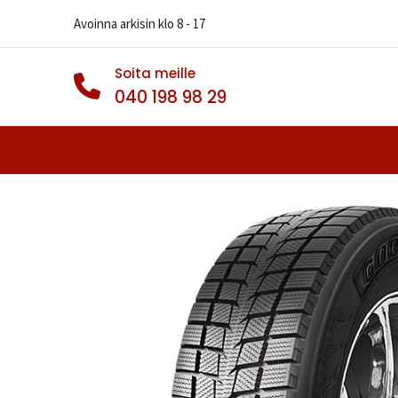
Avoinna arkisin klo 8 - 17
Soita meille
040 198 98 29
Autonrenkaat
Muut Renkaat
Va