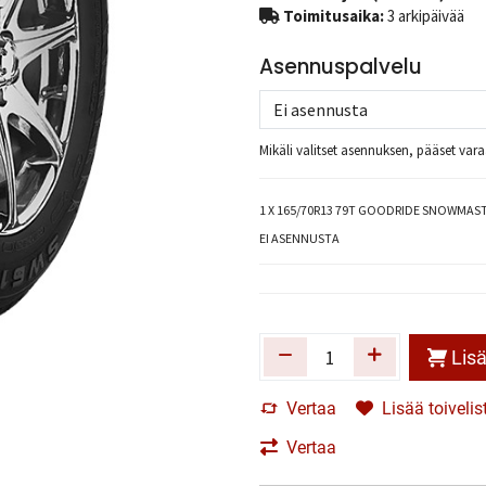
Toimitusaika:
3 arkipäivää
Asennuspalvelu
Mikäli valitset asennuksen, pääset va
1
X 165/70R13 79T GOODRIDE SNOWMAST
EI ASENNUSTA
Lisä
Vertaa
Lisää toivelis
Vertaa