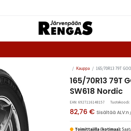
Yhteystiedot
nteet
Ajanvaraus
Kauppa
165/70R13 79T GO
165/70R13 79T
SW618 Nordic
EAN:
6927116148157
Tuotekoodi:
82,76
€
Sisältää ALV:n
Toimittajilla (kotimaa):
Saata