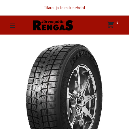
Tilaus-ja toimitusehdot
0