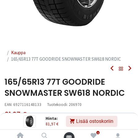
Kauppa
165/65R13 77T GOODRIDE SNOWMASTER SW618 NORDIC
165/65R13 77T GOODRIDE
SNOWMASTER SW618 NORDIC
EAN:
6927116148133
Tuotekoodi:
206970
81,97
€
Sisältää ALV:n
/ kpl
Hinta:
Lisää ostoskoriin
81,97
€
Toimittajilla (kotimaa):
Saatavilla
0