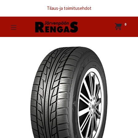
Tilaus-ja toimitusehdot
0