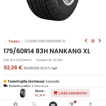
Kauppa
175/60R14 83H NANKANG XL
175/60R14 83H NANKANG XL
EAN:
4717622036473
Tuotekoodi:
207082
92,36
€
Sisältää ALV:n
/ kpl
Toimittajilla (kotimaa):
Saatavilla
Toimitusaika:
3 arkipäivää
Hinta:
Lisää ostoskoriin
92,36
€
Asennuspalvelu
0