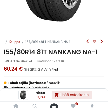
Kauppa
155/80R14 81T NANKANG NA-1
155/80R14 81T NANKANG NA-1
EAN:
4717622047141
Tuotekoodi:
207140
60,24
€
Sisältää ALV:n
/ kpl
Toimittajilla (kotimaa):
Saatavilla
Toimitusaika:
3 arkipäivää
Hinta:
Lisää ostoskoriin
60,24
€
Asennuspalvelu
0