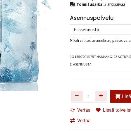
Toimitusaika:
3 arkipäivää
Asennuspalvelu
Mikäli valitset asennuksen, pääset va
1
X 155/70R13 75T NANKANG ICE ACTIVA S
EI ASENNUSTA
Lisä
Vertaa
Lisää toivelis
Vertaa