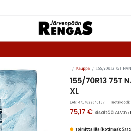
Yhteystiedot
nteet
Ajanvaraus
Kauppa
155/70R13 75T NA
155/70R13 75T
XL
EAN:
4717622046137
Tuotekoodi:
75,17
€
Sisältää ALV:n
/ 
Toimittajilla (kotimaa):
Saata