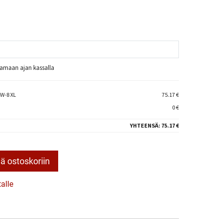
raamaan ajan kassalla
W-8 XL
75.17 €
0 €
YHTEENSÄ:
75.17 €
ä ostoskoriin
talle