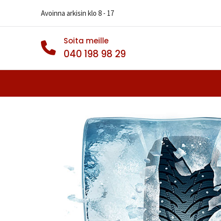
Avoinna arkisin klo 8 - 17
Soita meille
040 198 98 29
Autonrenkaat
Muut Renkaat
Va