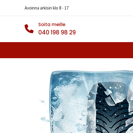
Avoinna arkisin klo 8 - 17
Soita meille
040 198 98 29
Autonrenkaat
Muut Renkaat
Va