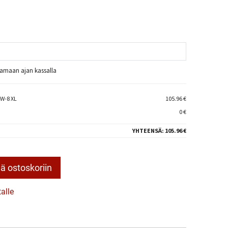
raamaan ajan kassalla
W-8 XL
105.96 €
0 €
YHTEENSÄ:
105.96 €
ä ostoskoriin
talle