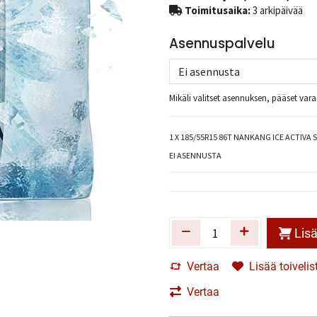
Toimitusaika:
3 arkipäivää
Asennuspalvelu
Mikäli valitset asennuksen, pääset va
1
X 185/55R15 86T NANKANG ICE ACTIVA S
EI ASENNUSTA
Lisä
Vertaa
Lisää toivelis
Vertaa