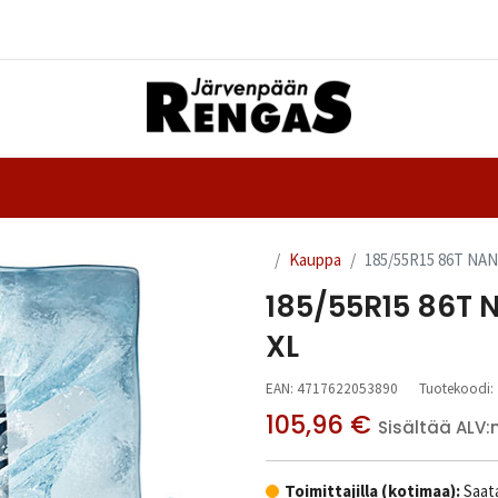
Yhteystiedot
nteet
Ajanvaraus
Kauppa
185/55R15 86T NA
185/55R15 86T
XL
EAN:
4717622053890
Tuotekoodi:
105,96
€
Sisältää ALV:
Toimittajilla (kotimaa):
Saata