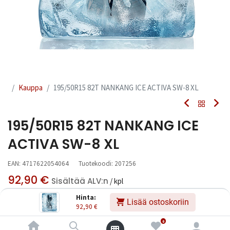
Kauppa
195/50R15 82T NANKANG ICE ACTIVA SW-8 XL
195/50R15 82T NANKANG ICE
ACTIVA SW-8 XL
EAN:
4717622054064
Tuotekoodi:
207256
92,90
€
Sisältää ALV:n
/ kpl
Hinta:
Lisää ostoskoriin
92,90
€
Toimittajilla (kotimaa):
Saatavilla
Toimitusaika:
3 arkipäivää
0