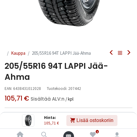
Kauppa
205/55R16 94T LAPPI Jää-Ahma
205/55R16 94T LAPPI Jää-
Ahma
EAN:
6438431012028
Tuotekoodi:
207442
105,71
€
Sisältää ALV:n
/ kpl
Toimittajilla (kotimaa):
Saatavilla
Hinta:
Lisää ostoskoriin
Toimitusaika:
3 arkipäivää
105,71
€
0
Asennuspalvelu