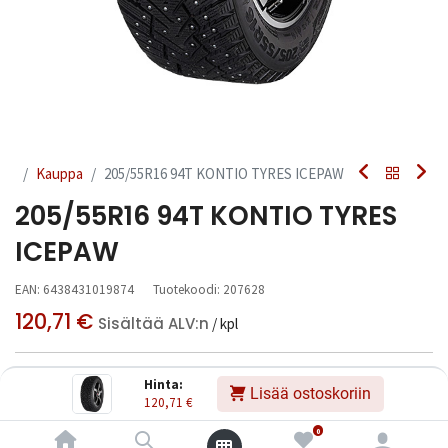
Kauppa
205/55R16 94T KONTIO TYRES ICEPAW
205/55R16 94T KONTIO TYRES
ICEPAW
EAN:
6438431019874
Tuotekoodi:
207628
120,71
€
Sisältää ALV:n
/ kpl
Toimittajilla (kotimaa):
Saatavilla
Hinta:
Lisää ostoskoriin
Toimitusaika:
3 arkipäivää
120,71
€
0
Asennuspalvelu