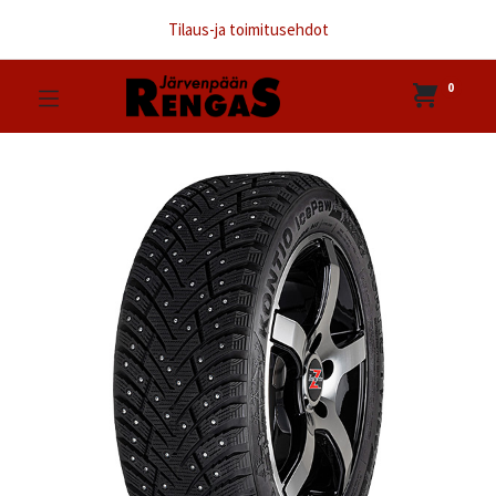
Tilaus-ja toimitusehdot
0