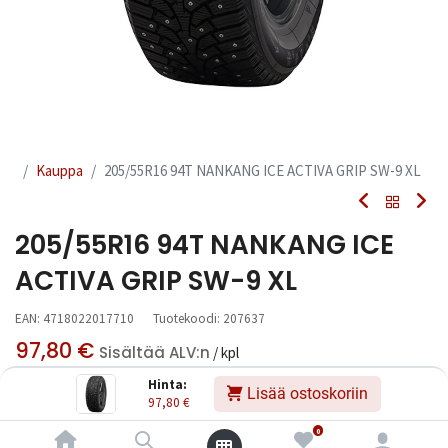
Kauppa
205/55R16 94T NANKANG ICE ACTIVA GRIP SW-9 XL
205/55R16 94T NANKANG ICE
ACTIVA GRIP SW-9 XL
EAN:
4718022017710
Tuotekoodi:
207637
97,80
€
Sisältää ALV:n
/ kpl
Hinta:
Lisää ostoskoriin
97,80
€
Toimittajilla (kotimaa):
Saatavilla
Toimitusaika:
3 arkipäivää
0