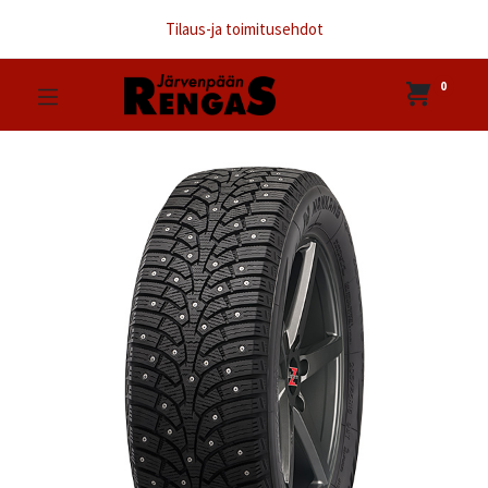
Tilaus-ja toimitusehdot
0