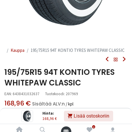
Kauppa
195/75R15 94T KONTIO TYRES WHITEPAW CLASSIC
195/75R15 94T KONTIO TYRES
WHITEPAW CLASSIC
EAN:
6438431032637
Tuotekoodi:
207969
168,96
€
Sisältää ALV:n
/ kpl
Hinta:
Lisää ostoskoriin
168,96
€
Toimittajilla (kotimaa):
Saatavilla
Toimitusaika:
3 arkipäivää
0