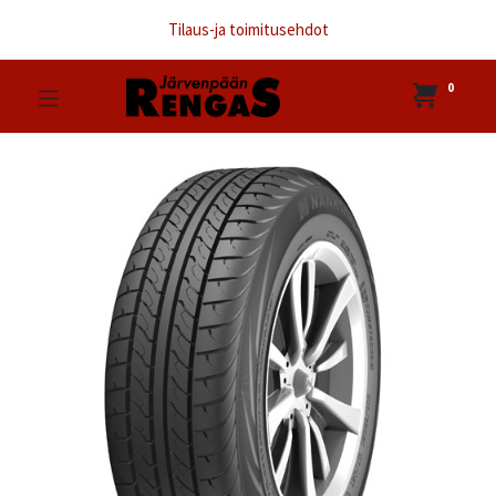
Tilaus-ja toimitusehdot
0