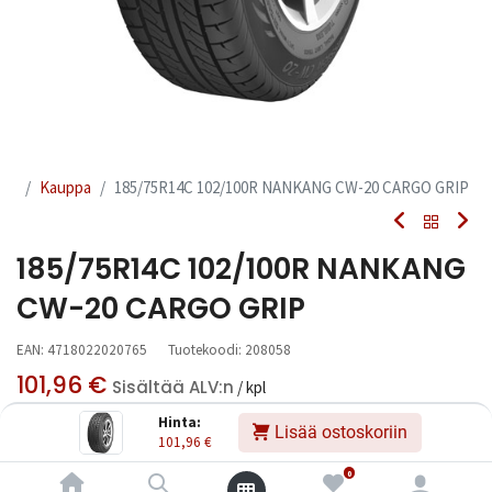
Kauppa
185/75R14C 102/100R NANKANG CW-20 CARGO GRIP
185/75R14C 102/100R NANKANG
CW-20 CARGO GRIP
EAN:
4718022020765
Tuotekoodi:
208058
101,96
€
Sisältää ALV:n
/ kpl
Hinta:
Lisää ostoskoriin
101,96
€
Toimittajilla (kotimaa):
Saatavilla
Toimitusaika:
3 arkipäivää
0