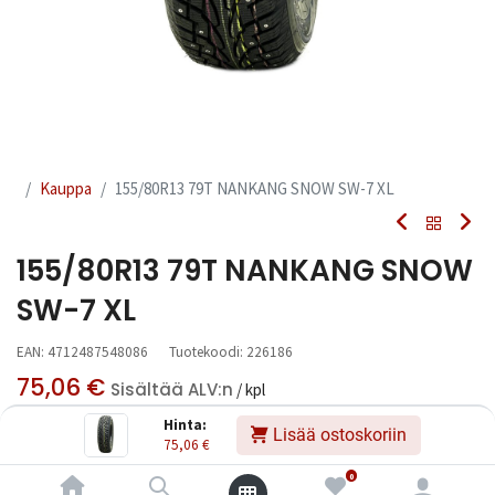
Kauppa
155/80R13 79T NANKANG SNOW SW-7 XL
155/80R13 79T NANKANG SNOW
SW-7 XL
EAN:
4712487548086
Tuotekoodi:
226186
75,06
€
Sisältää ALV:n
/ kpl
Hinta:
Lisää ostoskoriin
75,06
€
Toimittajilla (kotimaa):
Saatavilla
Toimitusaika:
3 arkipäivää
0