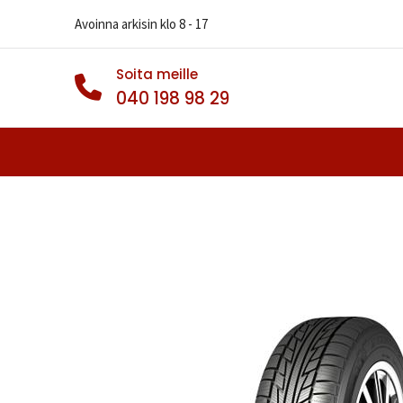
Avoinna arkisin klo 8 - 17
Soita meille
040 198 98 29
Autonrenkaat
Muut Renkaat
Va