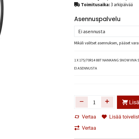
Toimitusaika:
3 arkipäivää
Asennuspalvelu
Mikäli valitset asennuksen, pääset va
1
X 175/70R14 88T NANKANG SNOW VIVA S
EI ASENNUSTA
Lisä
Vertaa
Lisää toivelis
Vertaa