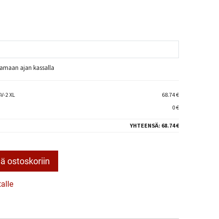
raamaan ajan kassalla
V-2 XL
68.74 €
0 €
YHTEENSÄ:
68.74 €
ä ostoskoriin
talle