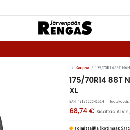
Yhteystiedot
nteet
Ajanvaraus
Kauppa
175/70R14 88T NA
175/70R14 88T
XL
EAN:
4717622041514
Tuotekoodi:
68,74
€
Sisältää ALV:n
Toimittajilla (kotimaa):
Saata