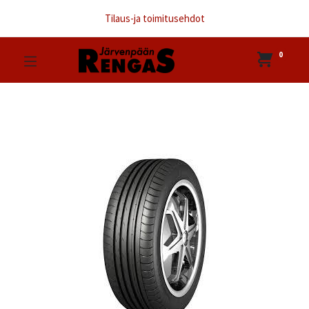
Tilaus-ja toimitusehdot
0