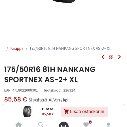
Kauppa
175/50R16 81H NANKANG SPORTNEX AS-2+ XL
175/50R16 81H NANKANG
SPORTNEX AS-2+ XL
EAN:
4718022008381
Tuotekoodi:
226324
85,58
€
Sisältää ALV:n
/ kpl
Hinta:
Lisää ostoskoriin
85,58
€
Toimittajilla (kotimaa):
Saatavilla
Toimitusaika:
3 arkipäivää
0