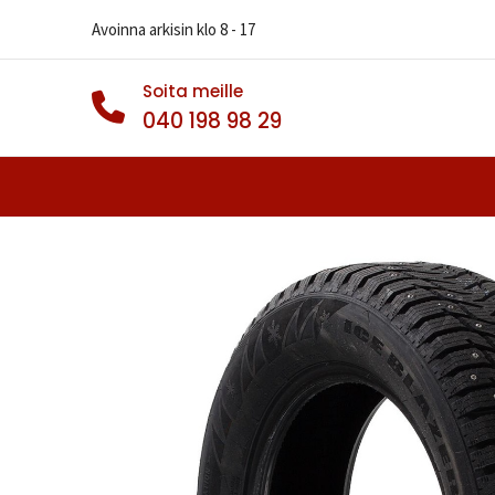
Avoinna arkisin klo 8 - 17
Soita meille
040 198 98 29
Autonrenkaat
Muut Renkaat
Va