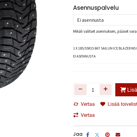
Asennuspalvelu
Mikäli valitset asennuksen, pääset va
1
X 185/55R15 86T SAILUN ICE BLAZER WS 
EI ASENNUSTA
Lisä
Vertaa
Lisää toivelis
Vertaa
Jaa