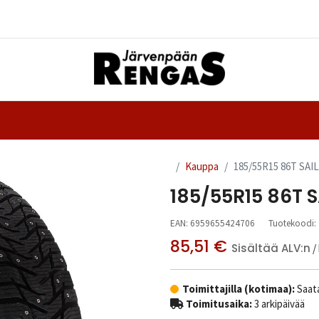
Yhteystiedot
nteet
Ajanvaraus
Kauppa
185/55R15 86T SAI
185/55R15 86T S
EAN:
6959655424706
Tuotekoodi:
85,51
€
Sisältää ALV:n
/
Toimittajilla (kotimaa):
Saata
Toimitusaika:
3 arkipäivää