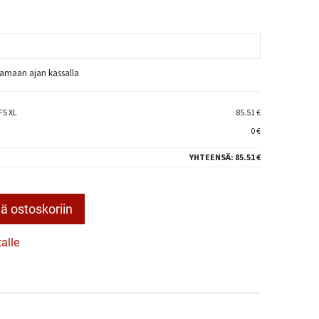
raamaan ajan kassalla
FS XL
85.51 €
0 €
YHTEENSÄ:
85.51 €
ä ostoskoriin
talle