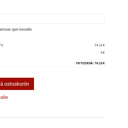
raamaan ajan kassalla
FS
74.13 €
0 €
YHTEENSÄ:
74.13 €
ä ostoskoriin
talle