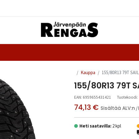
Yhteystiedot
nteet
Ajanvaraus
Kauppa
155/80R13 79T SAI
155/80R13 79T S
EAN:
6959655431421
Tuotekoodi:
74,13
€
Sisältää ALV:n
/
Heti saatavilla:
2 kpl