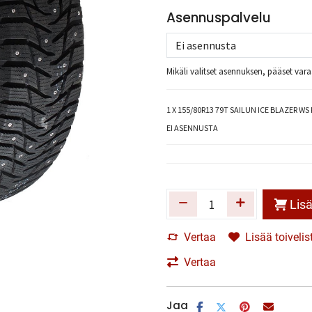
Asennuspalvelu
Mikäli valitset asennuksen, pääset va
1
X 155/80R13 79T SAILUN ICE BLAZER WS 
EI ASENNUSTA
Lisä
Vertaa
Lisää toivelis
Vertaa
Jaa