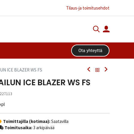
Tilaus-ja toimitusehdot
Ota yhteyttä​​​​
LUN ICE BLAZER WS FS
AILUN ICE BLAZER WS FS
227113
 kpl
Toimittajilla (kotimaa):
Saatavilla
Toimitusaika:
3 arkipäivää