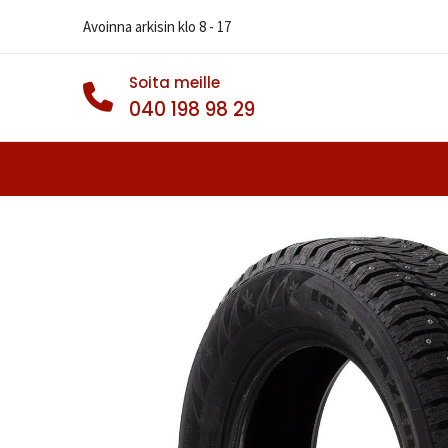
Avoinna arkisin klo 8 - 17
Soita meille
040 198 98 29
Autonrenkaat
Muut Renkaat
Va