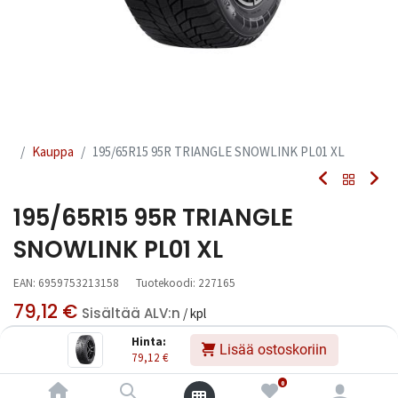
Kauppa
195/65R15 95R TRIANGLE SNOWLINK PL01 XL
195/65R15 95R TRIANGLE
SNOWLINK PL01 XL
EAN:
6959753213158
Tuotekoodi:
227165
79,12
€
Sisältää ALV:n
/ kpl
Hinta:
Lisää ostoskoriin
79,12
€
Toimittajilla (kotimaa):
Saatavilla
Toimitusaika:
3 arkipäivää
0