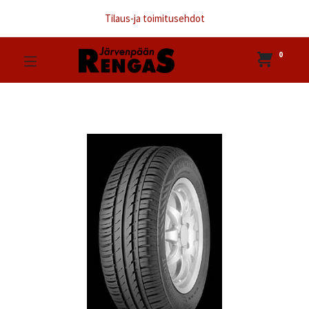
Tilaus-ja toimitusehdot
0