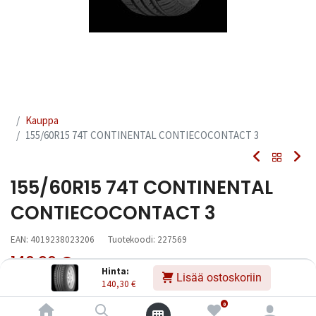
Kauppa
155/60R15 74T CONTINENTAL CONTIECOCONTACT 3
155/60R15 74T CONTINENTAL
CONTIECOCONTACT 3
EAN:
4019238023206
Tuotekoodi:
227569
140,30
€
Sisältää ALV:n
/ kpl
Hinta:
Lisää ostoskoriin
140,30
€
Toimittajilla (kotimaa):
Saatavilla
0