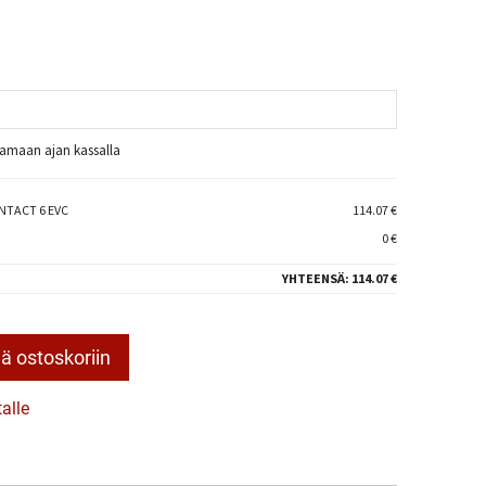
raamaan ajan kassalla
NTACT 6 EVC
114.07 €
0 €
YHTEENSÄ:
114.07 €
ä ostoskoriin
talle