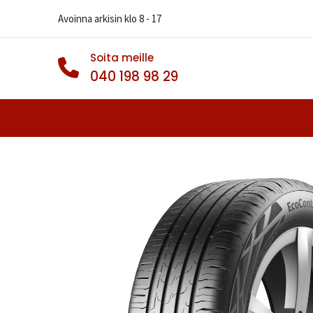
Avoinna arkisin klo 8 - 17
Soita meille
040 198 98 29
Autonrenkaat
Muut Renkaat
Va