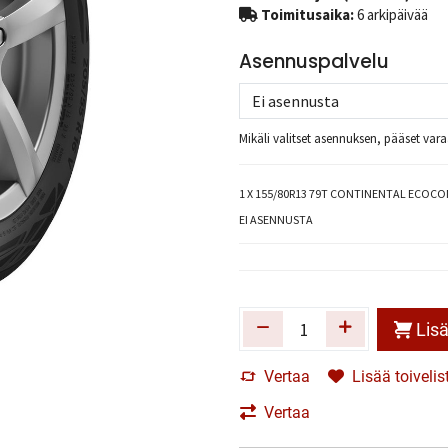
Toimitusaika:
6 arkipäivää
Asennuspalvelu
Mikäli valitset asennuksen, pääset va
1
X 155/80R13 79T CONTINENTAL ECOCO
EI ASENNUSTA
Lisä
Vertaa
Lisää toivelis
Vertaa