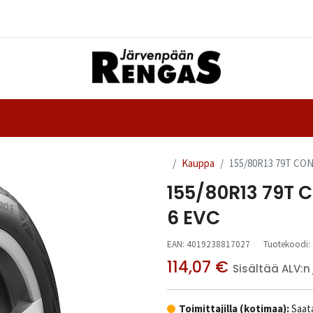
Yhteystiedot
nteet
Ajanvaraus
Kauppa
155/80R13 79T C
155/80R13 79T
6 EVC
EAN:
4019238817027
Tuotekoodi:
114,07
€
Sisältää ALV:n
Toimittajilla (kotimaa):
Saata