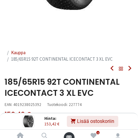
Kauppa
185/65R15 92T CONTINENTAL ICECONTACT 3 XL EVC
185/65R15 92T CONTINENTAL
ICECONTACT 3 XL EVC
EAN:
4019238025392
Tuotekoodi:
227774
153,42
€
Sisältää ALV:n
/ kpl
Hinta:
Lisää ostoskoriin
153,42
€
Toimittajilla (kotimaa):
Saatavilla
0