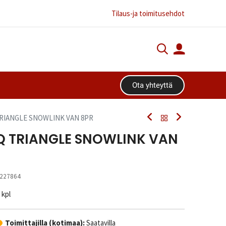
Tilaus-ja toimitusehdot
Ota yhteyttä​​​​
TRIANGLE SNOWLINK VAN 8PR
6Q TRIANGLE SNOWLINK VAN
227864
/ kpl
Toimittajilla (kotimaa):
Saatavilla