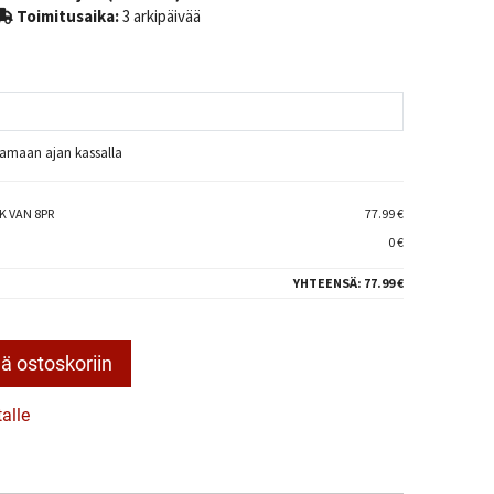
Toimitusaika:
3 arkipäivää
raamaan ajan kassalla
K VAN 8PR
77.99 €
0 €
YHTEENSÄ:
77.99 €
ä ostoskoriin
talle