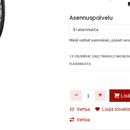
Asennuspalvelu
Mikäli valitset asennuksen, pääset va
1
X 195/80R14C 106Q TRIANGLE SNOWLIN
EI ASENNUSTA
Lisä
Vertaa
Lisää toivelis
Vertaa