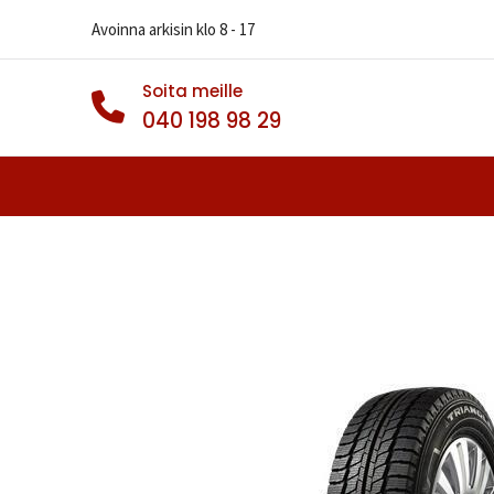
Avoinna arkisin klo 8 - 17
Soita meille
040 198 98 29
Autonrenkaat
Muut Renkaat
Va