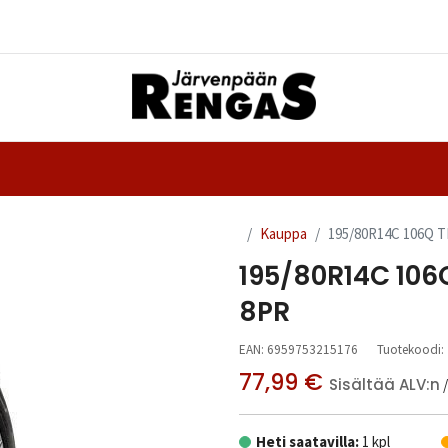
Yhteystiedot
nteet
Ajanvaraus
Kauppa
195/80R14C 106Q 
195/80R14C 10
8PR
EAN:
6959753215176
Tuotekoodi:
77,99
€
Sisältää ALV:n
Heti saatavilla:
1 kpl