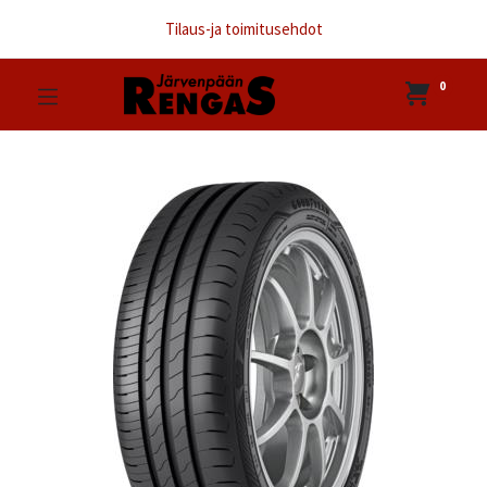
Tilaus-ja toimitusehdot
0