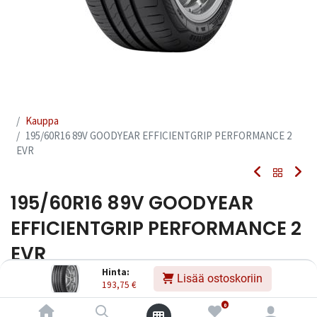
Kauppa
195/60R16 89V GOODYEAR EFFICIENTGRIP PERFORMANCE 2
EVR
195/60R16 89V GOODYEAR
EFFICIENTGRIP PERFORMANCE 2
EVR
Hinta:
Lisää ostoskoriin
EAN:
4038526039149
Tuotekoodi:
228164
193,75
€
193,75
€
Sisältää ALV:n
/ kpl
0