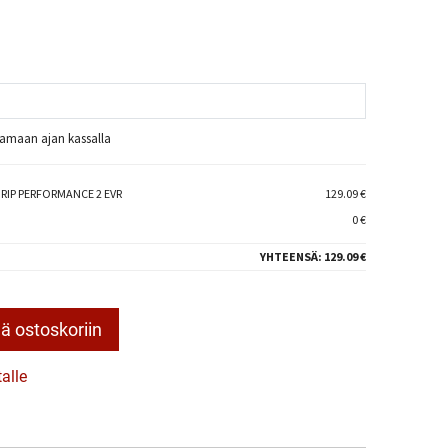
raamaan ajan kassalla
GRIP PERFORMANCE 2 EVR
129.09 €
0 €
YHTEENSÄ:
129.09 €
ä ostoskoriin
talle