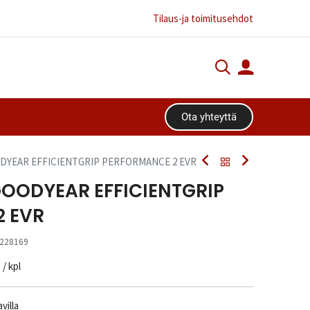
Tilaus-ja toimitusehdot
Ota yhteyttä​​​​
ODYEAR EFFICIENTGRIP PERFORMANCE 2 EVR
GOODYEAR EFFICIENTGRIP
 EVR
228169
n
/ kpl
villa