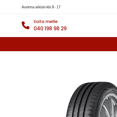
Avoinna arkisin klo 8 - 17
Soita meille
040 198 98 29
Autonrenkaat
Muut Renkaat
Va