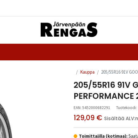
Yhteystiedot
nteet
Ajanvaraus
Kauppa
205/55R16 91V GO
205/55R16 91V 
PERFORMANCE 2
EAN:
5452000682291
Tuotekoodi:
129,09
€
Sisältää ALV:
Toimittajilla (kotimaa):
Saata