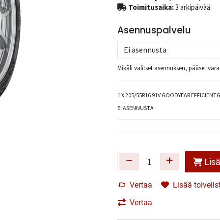
Toimitusaika:
3 arkipäivää
Asennuspalvelu
Mikäli valitset asennuksen, pääset va
1
X 205/55R16 91V GOODYEAR EFFICIENT
EI ASENNUSTA
Lisä
Vertaa
Lisää toivelis
Vertaa