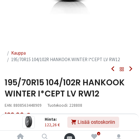
Kauppa
195/70R15 104/102R HANKOOK WINTER I*CEPT LV RW12
195/70R15 104/102R HANKOOK
WINTER I*CEPT LV RW12
EAN:
8808563448909
Tuotekoodi:
228808
122,26
€
Sisältää ALV:n
/ kpl
Hinta:
Lisää ostoskoriin
122,26
€
Toimittajilla (kotimaa):
Saatavilla
0