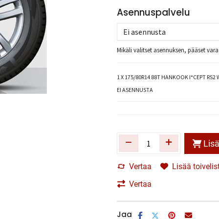
Asennuspalvelu
Mikäli valitset asennuksen, pääset va
1
X 175/80R14 88T HANKOOK I*CEPT RS2 
EI ASENNUSTA
Lisä
Vertaa
Lisää toivelis
Vertaa
Jaa