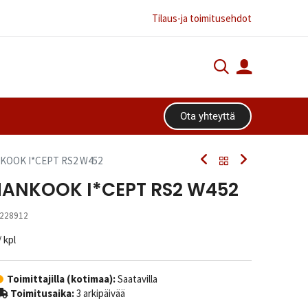
Tilaus-ja toimitusehdot
Ota yhteyttä​​​​
NKOOK I*CEPT RS2 W452
 HANKOOK I*CEPT RS2 W452
228912
/ kpl
Toimittajilla (kotimaa):
Saatavilla
Toimitusaika:
3 arkipäivää