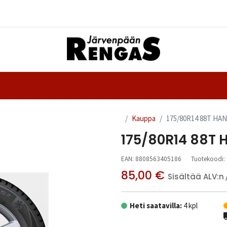
Yhteystiedot
nteet
Ajanvaraus
Kauppa
175/80R14 88T HA
175/80R14 88T
EAN:
8808563405186
Tuotekoodi:
85,00
€
Sisältää ALV:n
Heti saatavilla:
4 kpl