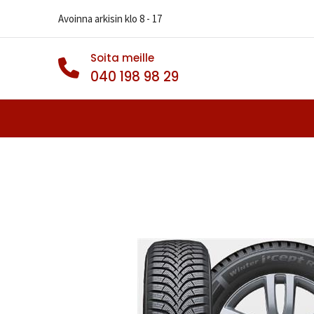
Avoinna arkisin klo 8 - 17
Soita meille
040 198 98 29
Autonrenkaat
Muut Renkaat
Va