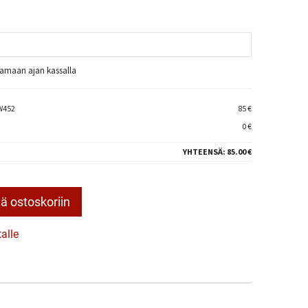
raamaan ajan kassalla
W452
85 €
0 €
YHTEENSÄ:
85.00 €
ä ostoskoriin
talle