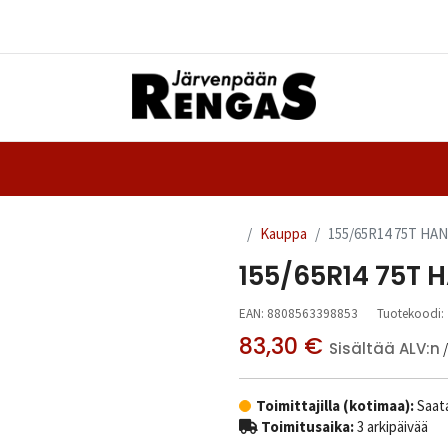
Yhteystiedot
nteet
Ajanvaraus
Kauppa
155/65R14 75T HA
155/65R14 75T 
EAN:
8808563398853
Tuotekoodi:
83,30
€
Sisältää ALV:n
Toimittajilla (kotimaa):
Saata
Toimitusaika:
3 arkipäivää