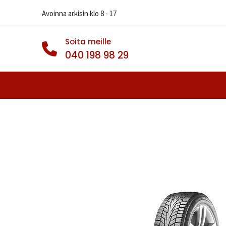
Avoinna arkisin klo 8 - 17
Soita meille
040 198 98 29
Autonrenkaat
Muut Renkaat
Va