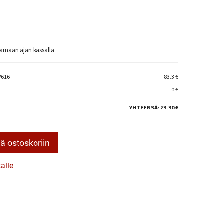
raamaan ajan kassalla
W616
83.3 €
0 €
YHTEENSÄ:
83.30 €
ä ostoskoriin
talle