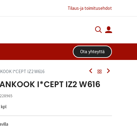
Tilaus-ja toimitusehdot
Ota yhteyttä​​​​
NKOOK I*CEPT IZ2 W616
HANKOOK I*CEPT IZ2 W616
228965
/ kpl
villa