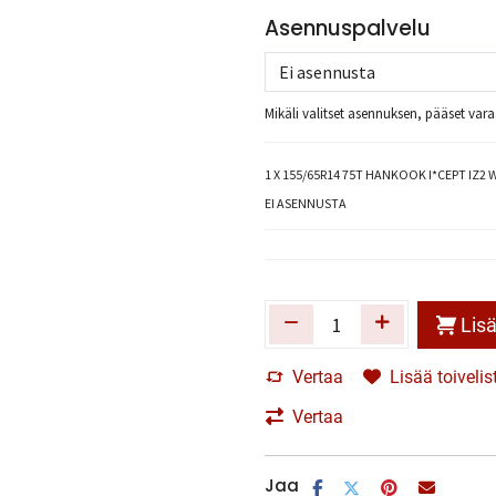
Asennuspalvelu
Mikäli valitset asennuksen, pääset va
1
X 155/65R14 75T HANKOOK I*CEPT IZ2 
EI ASENNUSTA
Lisä
Vertaa
Lisää toivelis
Vertaa
Jaa