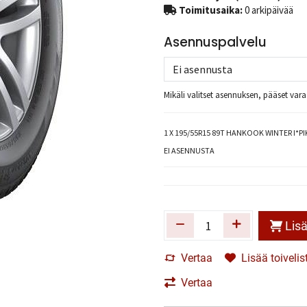
Toimitusaika:
0 arkipäivää
Asennuspalvelu
Mikäli valitset asennuksen, pääset va
1
X 195/55R15 89T HANKOOK WINTER I*PIK
EI ASENNUSTA
Lisä
Vertaa
Lisää toivelis
Vertaa