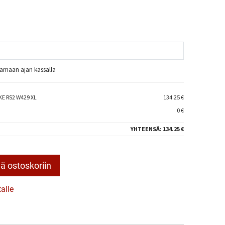
raamaan ajan kassalla
E RS2 W429 XL
134.25 €
0 €
YHTEENSÄ:
134.25 €
ä ostoskoriin
talle