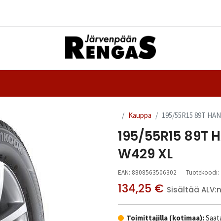
Yhteystiedot
nteet
Ajanvaraus
Kauppa
195/55R15 89T HA
195/55R15 89T 
W429 XL
EAN:
8808563506302
Tuotekoodi:
134,25
€
Sisältää ALV:
Toimittajilla (kotimaa):
Saata