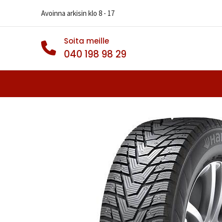
Avoinna arkisin klo 8 - 17
Soita meille
040 198 98 29
Autonrenkaat
Muut Renkaat
Va