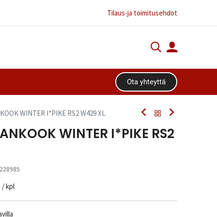
Tilaus-ja toimitusehdot
Ota yhteyttä​​​​
NKOOK WINTER I*PIKE RS2 W429 XL
HANKOOK WINTER I*PIKE RS2
228985
n
/ kpl
villa