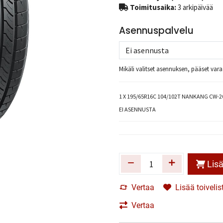
Toimitusaika:
3 arkipäivää
Asennuspalvelu
Mikäli valitset asennuksen, pääset va
1
X 195/65R16C 104/102T NANKANG CW-2
EI ASENNUSTA
Lisä
Vertaa
Lisää toivelis
Vertaa