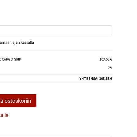
raamaan ajan kassalla
0 CARGO GRIP
103.53 €
0 €
YHTEENSÄ:
103.53 €
ä ostoskoriin
talle