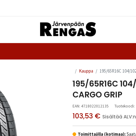
Yhteystiedot
nteet
Ajanvaraus
Kauppa
195/65R16C 104/1
195/65R16C 10
CARGO GRIP
EAN:
4718022012135
Tuotekoodi:
103,53
€
Sisältää ALV:n
Toimittajilla (kotimaa):
Saata