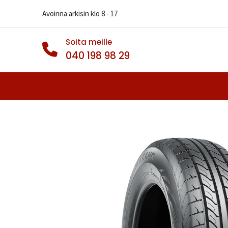
Avoinna arkisin klo 8 - 17
Soita meille
040 198 98 29
Autonrenkaat
Muut Renkaat
Va