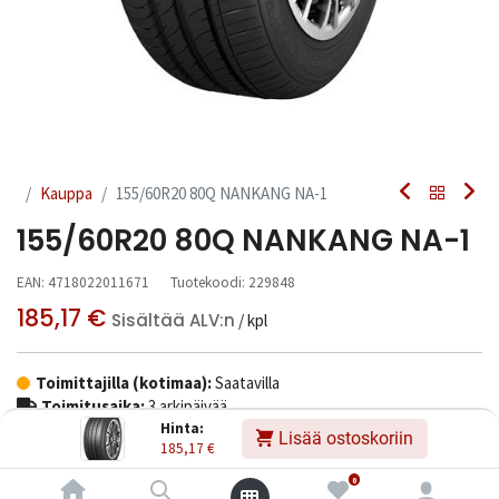
Kauppa
155/60R20 80Q NANKANG NA-1
155/60R20 80Q NANKANG NA-1
EAN:
4718022011671
Tuotekoodi:
229848
185,17
€
Sisältää ALV:n
/ kpl
Toimittajilla (kotimaa):
Saatavilla
Toimitusaika:
3 arkipäivää
Hinta:
Lisää ostoskoriin
185,17
€
Asennuspalvelu
0