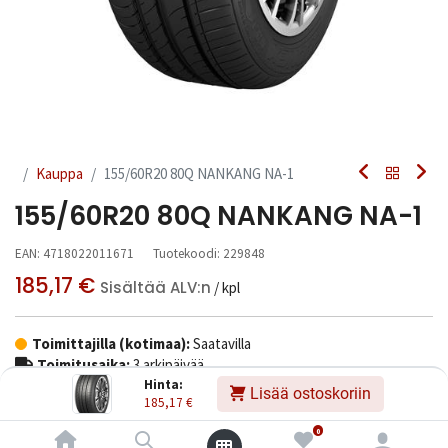
Kauppa
155/60R20 80Q NANKANG NA-1
155/60R20 80Q NANKANG NA-1
EAN:
4718022011671
Tuotekoodi:
229848
185,17
€
Sisältää ALV:n
/ kpl
Toimittajilla (kotimaa):
Saatavilla
Toimitusaika:
3 arkipäivää
Hinta:
Lisää ostoskoriin
185,17
€
Asennuspalvelu
0