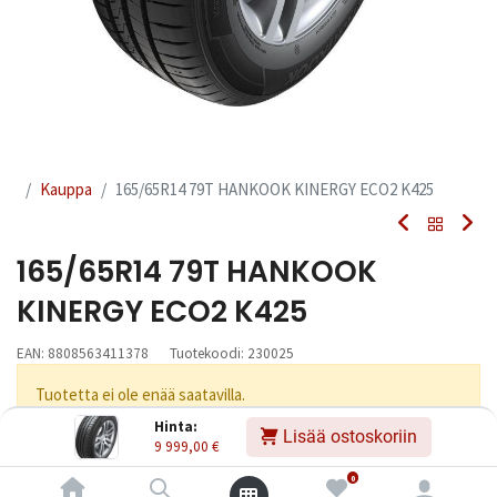
Kauppa
165/65R14 79T HANKOOK KINERGY ECO2 K425
165/65R14 79T HANKOOK
KINERGY ECO2 K425
EAN:
8808563411378
Tuotekoodi:
230025
Tuotetta ei ole enää saatavilla.
Hinta:
Lisää ostoskoriin
9 999,00
€
Jaa
0