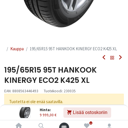
Kauppa
195/65R15 95T HANKOOK KINERGY ECO2 K425 XL
195/65R15 95T HANKOOK
KINERGY ECO2 K425 XL
EAN:
8808563446493
Tuotekoodi:
230035
Tuotetta ei ole enää saatavilla.
Hinta:
Lisää ostoskoriin
9 999,00
€
Jaa
0