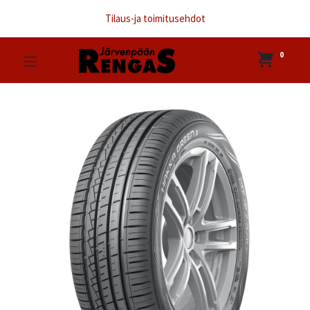
Tilaus-ja toimitusehdot
0