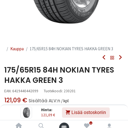
Kauppa
175/65R15 84H NOKIAN TYRES HAKKA GREEN 3
175/65R15 84H NOKIAN TYRES
HAKKA GREEN 3
EAN:
6419440442099
Tuotekoodi:
230201
121,09
€
Sisältää ALV:n
/ kpl
Hinta:
Lisää ostoskoriin
121,09
€
Toimittajilla (kotimaa):
Saatavilla
Toimitusaika:
3 arkipäivää
0