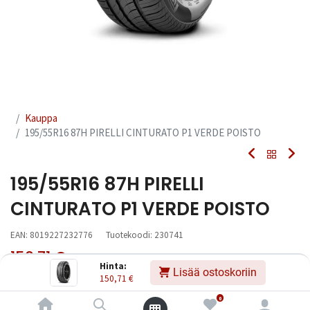
Kauppa
195/55R16 87H PIRELLI CINTURATO P1 VERDE POISTO
195/55R16 87H PIRELLI
CINTURATO P1 VERDE POISTO
EAN:
8019227232776
Tuotekoodi:
230741
150,71
€
Sisältää ALV:n
/ kpl
Hinta:
Lisää ostoskoriin
150,71
€
Toimittajilla (kotimaa):
Saatavilla
0