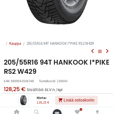
Kauppa
205/55R16 94T HANKOOK I*PIKE RS2 W429
205/55R16 94T HANKOOK I*PIKE
RS2 W429
EAN:
8808563506340
Tuotekoodi:
230843
128,25
€
Sisältää ALV:n
/ kpl
Hinta:
Lisää ostoskoriin
128,25
€
Toimittajilla (kotimaa):
Saatavilla
Toimitusaika:
0 arkipäivää
0