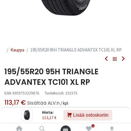
Kauppa
195/55R20 95H TRIANGLE ADVANTEX TC101 XL RP
195/55R20 95H TRIANGLE
ADVANTEX TC101 XL RP
EAN:
6959753229876
Tuotekoodi:
231575
113,17
€
Sisältää ALV:n
/ kpl
Hinta:
Lisää ostoskoriin
113,17
€
Toimittajilla (kotimaa):
Saatavilla
Toimitusaika:
3 arkipäivää
0