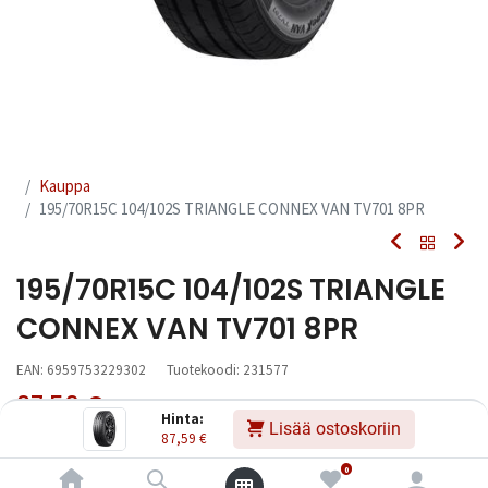
Kauppa
195/70R15C 104/102S TRIANGLE CONNEX VAN TV701 8PR
195/70R15C 104/102S TRIANGLE
CONNEX VAN TV701 8PR
EAN:
6959753229302
Tuotekoodi:
231577
87,59
€
Sisältää ALV:n
/ kpl
Hinta:
Lisää ostoskoriin
87,59
€
Toimittajilla (kotimaa):
Saatavilla
0