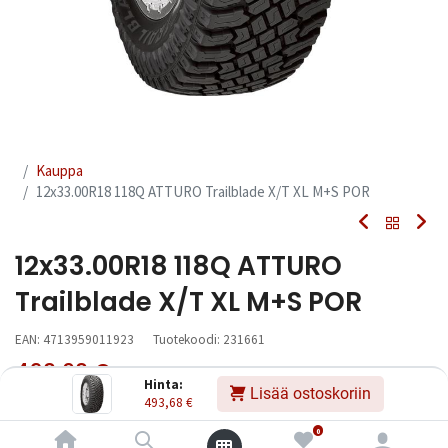
Kauppa
12x33.00R18 118Q ATTURO Trailblade X/T XL M+S POR
12x33.00R18 118Q ATTURO
Trailblade X/T XL M+S POR
EAN:
4713959011923
Tuotekoodi:
231661
493,68
€
Sisältää ALV:n
/ kpl
Hinta:
Lisää ostoskoriin
493,68
€
Toimittajilla (ulkomaa):
Saatavilla
0