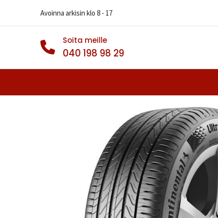
Avoinna arkisin klo 8 - 17
Soita meille
040 198 98 29
Autonrenkaat
Muut Renkaat
Va