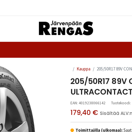
Yhteystiedot
nteet
Ajanvaraus
Kauppa
205/50R17 89V C
205/50R17 89V
ULTRACONTACT
EAN:
4019238066142
Tuotekoodi:
179,40
€
Sisältää ALV:
Toimittajilla (ulkomaa):
Saata