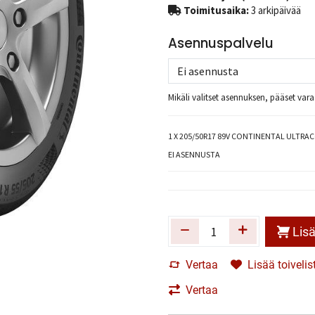
Toimitusaika:
3 arkipäivää
Asennuspalvelu
Mikäli valitset asennuksen, pääset va
1
X 205/50R17 89V CONTINENTAL ULTRA
EI ASENNUSTA
Lisä
Vertaa
Lisää toivelis
Vertaa