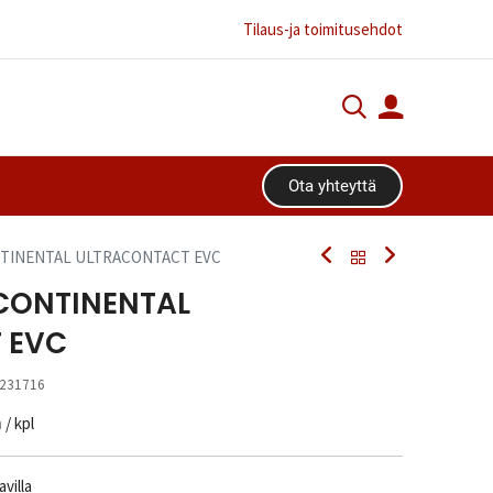
Tilaus-ja toimitusehdot
Ota yhteyttä​​​​
ONTINENTAL ULTRACONTACT EVC
 CONTINENTAL
 EVC
231716
n
/ kpl
villa