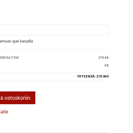
raamaan ajan kassalla
CONTACT EVC
179.4 €
0 €
YHTEENSÄ:
179.40 €
ä ostoskoriin
talle