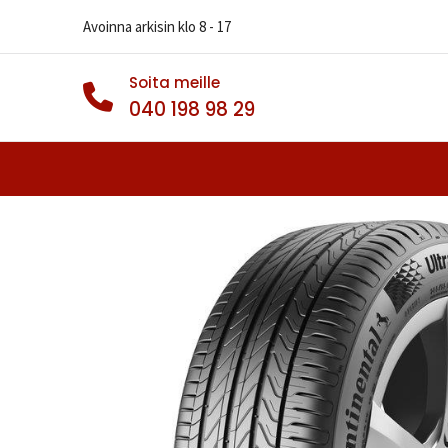
Avoinna arkisin klo 8 - 17
Soita meille
040 198 98 29
Autonrenkaat
Muut Renkaat
Va