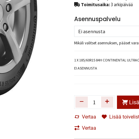
Toimitusaika:
3 arkipäivää
Asennuspalvelu
Mikäli valitset asennuksen, pääset va
1
X 185/60R15 84H CONTINENTAL ULTRA
EI ASENNUSTA
Lisä
Vertaa
Lisää toivelis
Vertaa