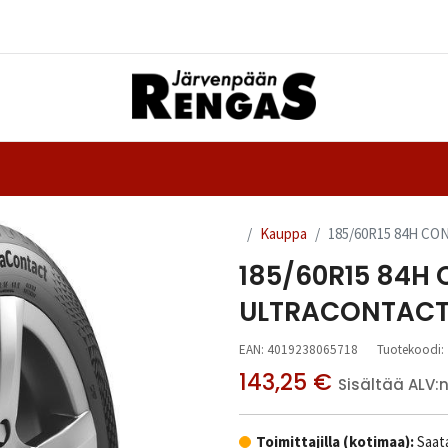
Yhteystiedot
nteet
Ajanvaraus
Kauppa
185/60R15 84H C
185/60R15 84H
ULTRACONTACT
EAN:
4019238065718
Tuotekoodi:
143,25
€
Sisältää ALV:
Toimittajilla (kotimaa):
Saata