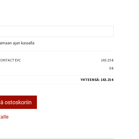
raamaan ajan kassalla
CONTACT EVC
143.25 €
0 €
YHTEENSÄ:
143.25 €
ä ostoskoriin
talle