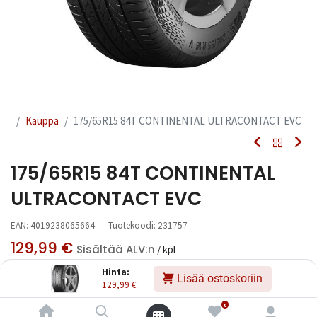
Kauppa
175/65R15 84T CONTINENTAL ULTRACONTACT EVC
175/65R15 84T CONTINENTAL
ULTRACONTACT EVC
EAN:
4019238065664
Tuotekoodi:
231757
129,99
€
Sisältää ALV:n
/ kpl
Hinta:
Lisää ostoskoriin
129,99
€
Toimittajilla (kotimaa):
Saatavilla
Toimitusaika:
3 arkipäivää
0