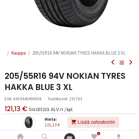
Kauppa
205/55R16 94V NOKIAN TYRES HAKKA BLUE 3 XL
205/55R16 94V NOKIAN TYRES
HAKKA BLUE 3 XL
EAN:
6419440490656
Tuotekoodi:
231763
121,13
€
Sisältää ALV:n
/ kpl
Hinta:
Lisää ostoskoriin
121,13
€
Toimittajilla (kotimaa):
Saatavilla
Toimitusaika:
3 arkipäivää
0